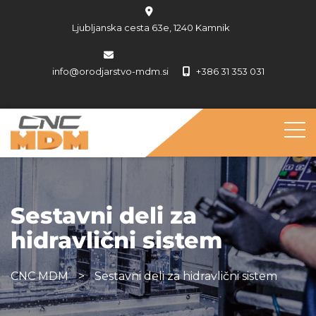
Ljubljanska cesta 63e, 1240 Kamnik
info@orodjarstvo-mdm.si
+386 31 353 031
Sestavni deli za
hidravlični sistem
CNC MDM
>
Sestavni deli za hidravlični sistem