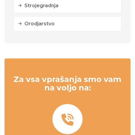
Strojegradnja
Orodjarstvo
Za vsa vprašanja smo vam
na voljo na: