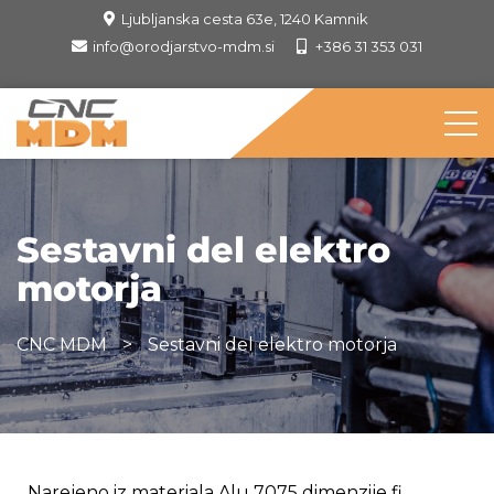
Ljubljanska cesta 63e, 1240 Kamnik
info@orodjarstvo-mdm.si
+386 31 353 031
Sestavni del elektro
motorja
CNC MDM
>
Sestavni del elektro motorja
Narejeno iz materiala Alu 7075 dimenzije fi